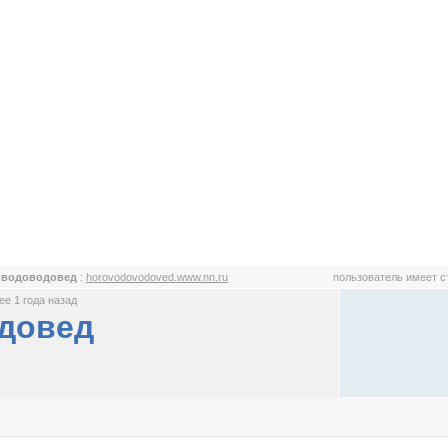
оводоводовед
:
horovodovodoved.www.nn.ru
пользователь имеет 
е 1 года назад
довед