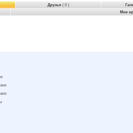
Друзья
( 0 )
Гал
Мне н
а
но
зано
зано
ны