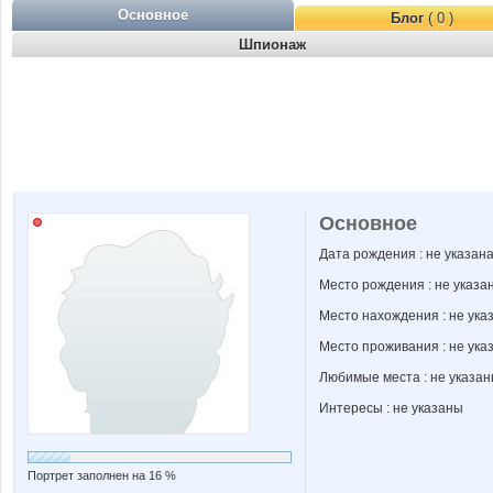
Основное
Блог
( 0 )
Шпионаж
Основное
Дата рождения : не указан
Место рождения : не указа
Место нахождения : не ука
Место проживания : не ука
Любимые места : не указа
Интересы : не указаны
Портрет заполнен на 16 %