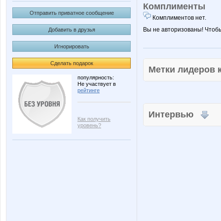
Комплименты
Отправить приватное сообщение
Комплиментов нет.
Вы не авторизованы! Чтоб
Добавить в друзья
Игнорировать
Сделать подарок
Метки лидеров
популярность:
Не участвует в
рейтинге
Интервью
Как получить
уровень?